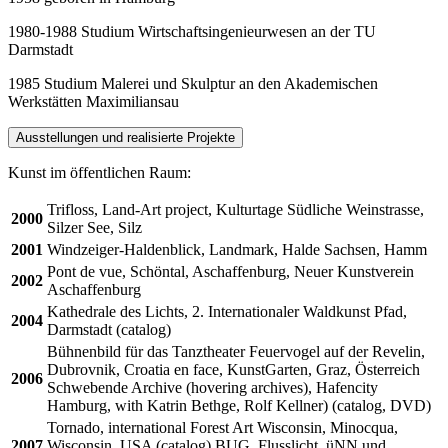
1980-1988 Studium Wirtschaftsingenieurwesen an der TU
Darmstadt
1985 Studium Malerei und Skulptur an den Akademischen
Werkstätten Maximiliansau
Ausstellungen und realisierte Projekte
Kunst im öffentlichen Raum:
Trifloss, Land-Art project, Kulturtage Südliche Weinstrasse,
2000
Silzer See, Silz
2001
Windzeiger-Haldenblick, Landmark, Halde Sachsen, Hamm
Pont de vue, Schöntal, Aschaffenburg, Neuer Kunstverein
2002
Aschaffenburg
Kathedrale des Lichts, 2. Internationaler Waldkunst Pfad,
2004
Darmstadt (catalog)
Bühnenbild für das Tanztheater Feuervogel auf der Revelin,
Dubrovnik, Croatia en face, KunstGarten, Graz, Österreich
2006
Schwebende Archive (hovering archives), Hafencity
Hamburg, with Katrin Bethge, Rolf Kellner) (catalog, DVD)
Tornado, international Forest Art Wisconsin, Minocqua,
2007
Wisconsin, USA (catalog) BUG, Flusslicht, üNN und