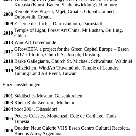
Kubasta (Kunst, Bauen, Stadtentwicklung), Hamburg
Remote Bay Project, Mljet, Croatia, Global Connect,
2008
Dubrovnik, Croatia
2009
Zisterne des Lichts, Darmstadtium, Darmstadt
Temple of Light, Forest Art China, Mt Lushan, Gu Ling,
2010
China
2013
WindArt Travemünde
GRowEEN, a project for the Green Capitel Europe – Essen
2017
2017 7 Pforten, Church St. Joseph, Duisburg
2018
Barke Gallegiante, Church St. Michael, Schwalmtal-Waldniel
Sehzeichen, WindArt Travemünde Temple of Laundry,
2019
Taitung Land Art Event, Taiwan
Einzelausstellungen:
2001
Städtisches Museum Gelsenkirchen
2003
Rhein Ruhr Zentrum, Mülheim
2004
boot 2004, Düsseldorf
Petales Celestes, Montahzah Cote de Carthage, Tunis,
2005
Tunesia
Quader, Neue Galerie VHS Essen Centro Cultural Recoleta,
2006
Buenos Aires, Argentina