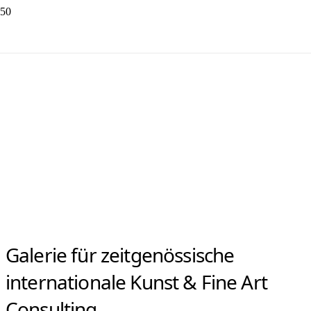
Herzlich laden wir ein zur Vernissage
100 JAHRE BAUHAUS: HEINER KNAUB UND FRITZ
WINTER
ab Freitag, 26.06.2026, um 18.30 Uhr
Ausstellungsdauer: 27.06. – 30.08.2026
und nach telefonischer Vereinbarung
Location:
Galerie Jutta Kabuth
, Wanner Str. 4 in Gelsenkirchen.
Wir freuen uns auf Ihren Besuch!
INFOS
Galerie für zeitgenössische
internationale Kunst & Fine Art
Consulting